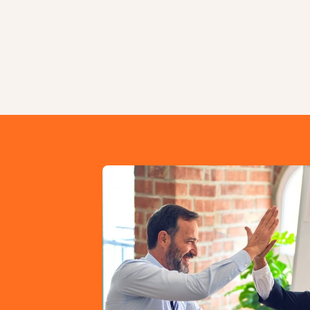
Contactați
un
exp
sfaturi
privind
soluț
afacerea
dumneavo