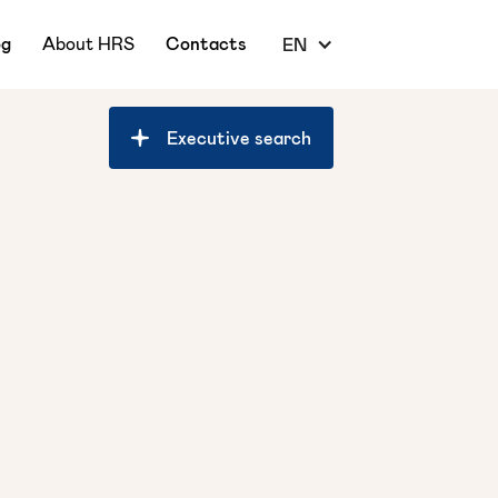
og
About HRS
Contacts
EN
Executive search