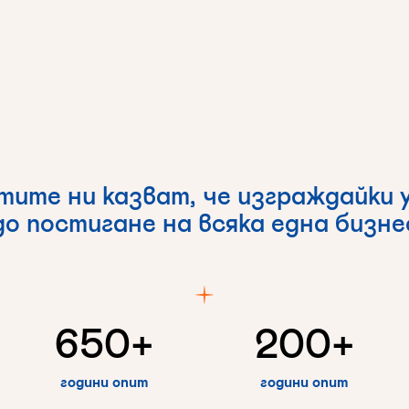
нтите
ни
казват,
че
изграждайки
до
постигане
на
всяка
една
бизн
650
+
200
+
години опит
години опит