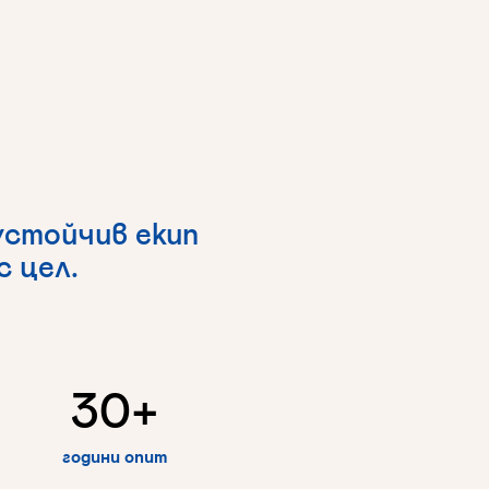
устойчив
екип
ес
цел.
30
+
години опит