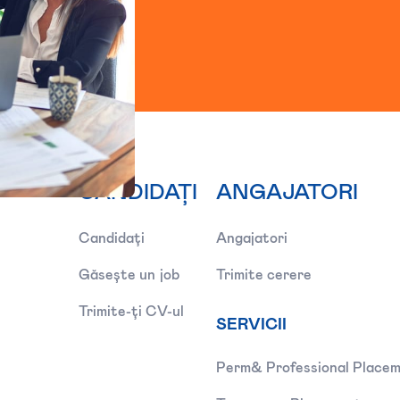
CANDIDAȚI
ANGAJATORI
Candidați
Angajatori
Găsește un job
Trimite cerere
Trimite-ți CV-ul
SERVICII
Perm& Professional Place