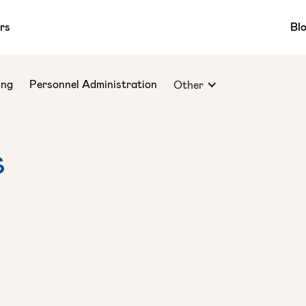
rs
Bl
ing
Personnel Administration
Other
s