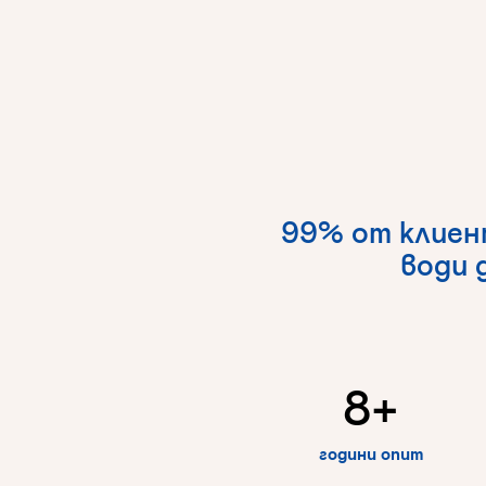
99%
от
клие
води
8
+
години опит