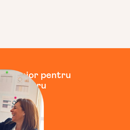
ert
senior
pentru
iile
pentru
astră.