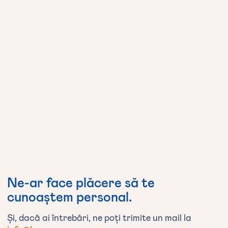
Trimite CV
Ne-ar
face
plăcere
să
te
cunoaștem
personal.
Și, dacă ai întrebări, ne poți trimite un mail la