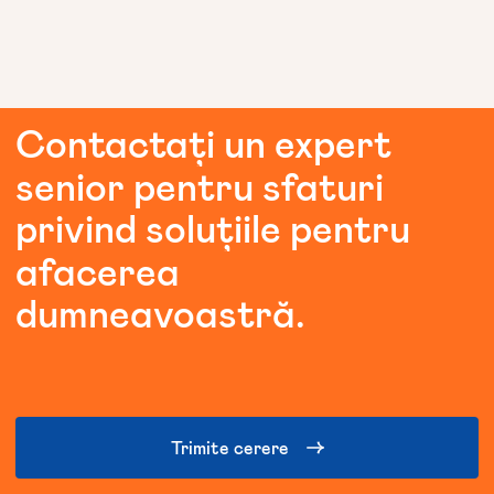
Contactați
un
expert
senior
pentru
sfaturi
privind
soluțiile
pentru
afacerea
dumneavoastră.
Trimite cerere