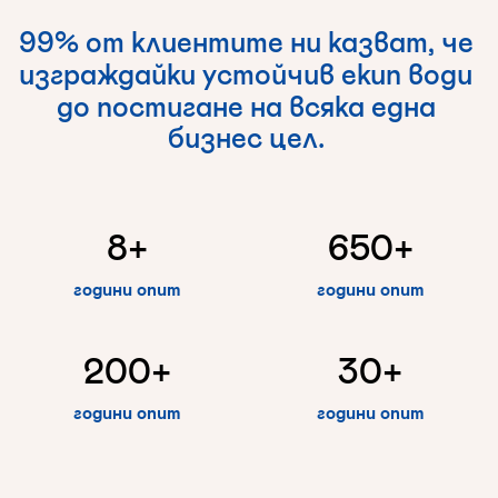
99%
от
клиентите
ни
казват,
че
изграждайки
устойчив
екип
води
до
постигане
на
всяка
една
бизнес
цел.
8
+
650
+
години опит
години опит
200
+
30
+
години опит
години опит