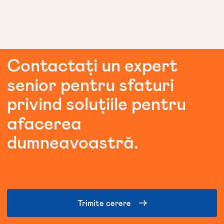
Contactați
un
expert
senior
pentru
sfaturi
privind
soluțiile
pentru
afacerea
dumneavoastră.
Trimite cerere