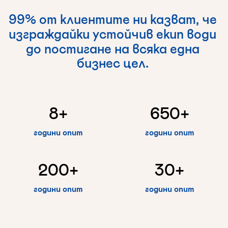
99%
от
клиентите
ни
казват,
че
изграждайки
устойчив
екип
води
до
постигане
на
всяка
една
бизнес
цел.
8
+
650
+
години опит
години опит
200
+
30
+
години опит
години опит