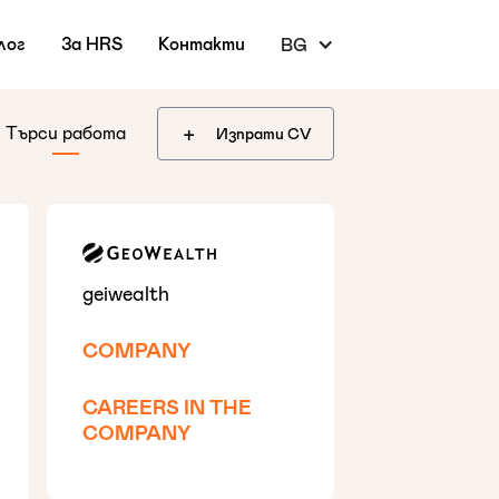
лог
За HRS
Контакти
BG
+
Търси работа
Изпрати CV
geiwealth
COMPANY
CAREERS IN THE
COMPANY