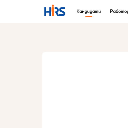
Кандидати
Работо