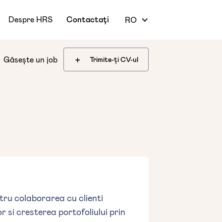
Despre HRS
Contactați
RO
+
Găsește un job
Trimite-ți CV-ul
ru colaborarea cu clienti
r si cresterea portofoliului prin