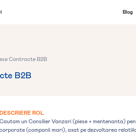
i
Blog
ese Contracte B2B
acte B2B
DESCRIERE ROL
Cautam un Consilier Vanzari (piese + mentenanta) pent
corporate (companii mari), axat pe dezvoltarea relatiilo