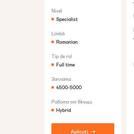
Nivel
Specialist
Limbă
Romanian
Tip de rol
Full time
Заплата
4500-5000
Работа от вкъщи
Hybrid
Aplicați