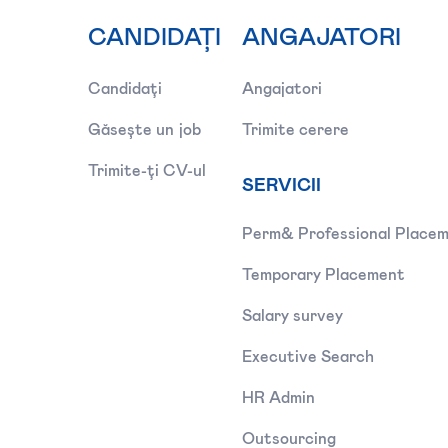
CANDIDAȚI
ANGAJATORI
Candidați
Angajatori
Găsește un job
Trimite cerere
Trimite-ți CV-ul
SERVICII
Perm& Professional Place
Temporary Placement
Salary survey
Executive Search
HR Admin
Outsourcing