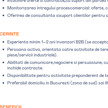
Intocmire oferte si contracte
,
cu suport din partea t
Monitorizarea intregului procescomercial: oferte, c
Oferirea de consultanta sisuport clientilor pentru c
CERINTE
Experienta minim 1–2 ani invanzari B2B (se accepta 
Persoana activa, orientata catre activitate de teren
piese/servicii industriale).
Abilitati de comunicare,negociere si persuasiune, cu
inchide contracte.
Disponibilitate pentru activitate preponderent de t
Preferabil domiciliu in Bucuresti (zona de sud) sai Il
BENEFICII